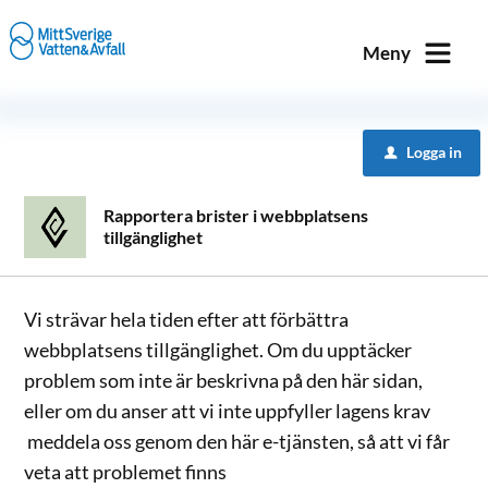
Välkommen
till
Meny
e-
tjänster
-
Logga in
u
MittSverige
Vatten
Rapportera brister i webbplatsens
&
tillgänglighet
Avfall
Vi strävar hela tiden efter att förbättra
webbplatsens tillgänglighet. Om du upptäcker
problem som inte är beskrivna på den här sidan,
eller om du anser att vi inte uppfyller lagens krav
meddela oss genom den här e-tjänsten, så att vi får
veta att problemet finns