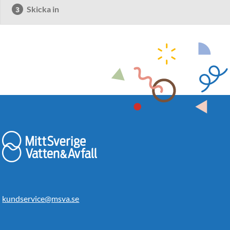
Skicka in
kundservice@msva.se