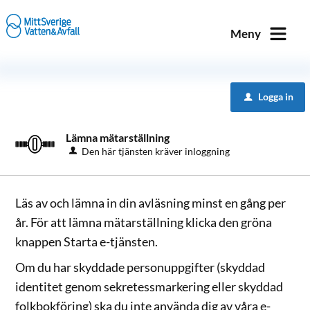
Välkommen
till
Meny
e-
tjänster
-
Logga in
u
MittSverige
Vatten
Lämna mätarställning
&
Den här tjänsten kräver inloggning
Avfall
Läs av och lämna in din avläsning minst en gång per
år. För att lämna mätarställning klicka den gröna
knappen Starta e-tjänsten.
Om du har skyddade personuppgifter (skyddad
identitet genom sekretessmarkering eller skyddad
folkbokföring) ska du inte använda dig av våra e-